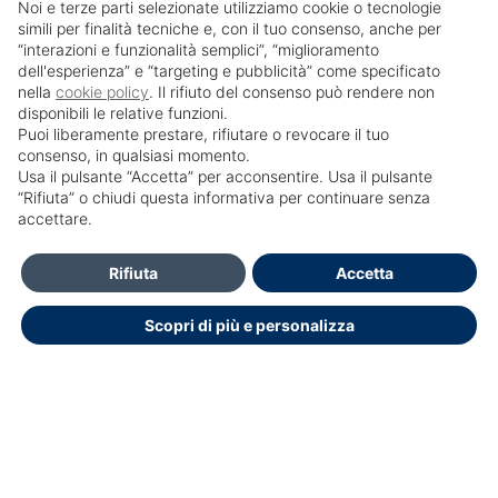
Noi e terze parti selezionate utilizziamo cookie o tecnologie
simili per finalità tecniche e, con il tuo consenso, anche per
“interazioni e funzionalità semplici”, “miglioramento
dell'esperienza” e “targeting e pubblicità” come specificato
nella
cookie policy
. Il rifiuto del consenso può rendere non
disponibili le relative funzioni.
Puoi liberamente prestare, rifiutare o revocare il tuo
consenso, in qualsiasi momento.
Usa il pulsante “Accetta” per acconsentire. Usa il pulsante
SailPortal 8.5.1 build 18
“Rifiuta” o chiudi questa informativa per continuare senza
accettare.
Contatti
Rifiuta
Accetta
Per Informazioni e accesso al portale Contattare Centro Studi
Scopri di più e personalizza
e Formazione: segreteria.csf@vidas.it
segreteria.csf@vidas.it
segreteria.csf@vidas.it
Dichiarazione di accessibilità