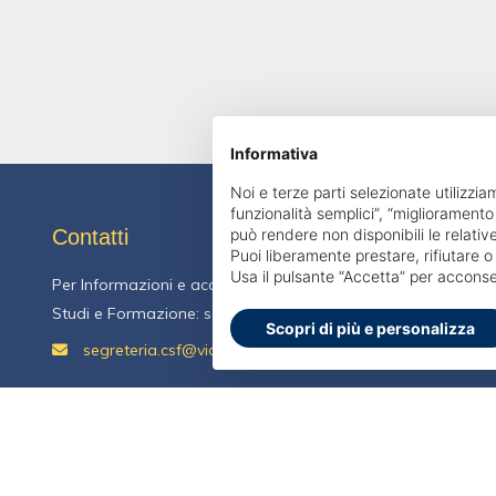
Informativa
Noi e terze parti selezionate utilizzia
funzionalità semplici”, “miglioramento
Contatti
può rendere non disponibili le relative
Puoi liberamente prestare, rifiutare 
Usa il pulsante “Accetta” per acconse
Per Informazioni e accesso al portale Contattare Centro
Studi e Formazione: segreteria.csf@vidas.it
Scopri di più e personalizza
segreteria.csf@vidas.it
segreteria.csf@vidas.it
Copyright © 2026.
Educasoftware