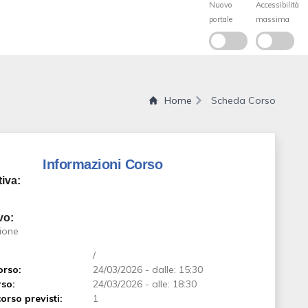
Home
Scheda Corso
Informazioni Corso
iva:
M
vo:
ione
/
orso:
24/03/2026
-
dalle: 15:30
rso:
24/03/2026
-
alle: 18:30
orso previsti:
1