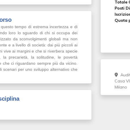
Totale 
Posti Di
Iscrizio
corso
Quota p
 questo tempo di estrema incertezza e di
rendo loro lo sguardo di chi si occupa dei
rizzato da sconvolgimenti globali ma non
te e a livello di società: dai più piccoli ai
hi vive ai margini e che si riverbera specie
 la precarietà, la solitudine, le povertà
 e che ci riguardano sempre più da vicino.
i scenari per uno sviluppo alternativo che
Audit
Casa VI
Milano
sciplina