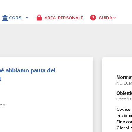
CORSI
AREA
PERSONALE
GUIDA
é abbiamo paura del
Normat
1
NO EC
Obietti
Formaz
Codice:
Inizio c
Fine co
Giorni c