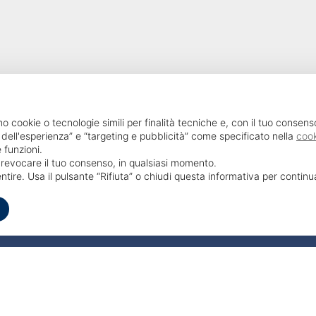
SailPortal 8.5.1 build 18
mo cookie o tecnologie simili per finalità tecniche e, con il tuo consens
 dell'esperienza” e “targeting e pubblicità” come specificato nella
cook
 funzioni.
o revocare il tuo consenso, in qualsiasi momento.
ntire. Usa il pulsante “Rifiuta” o chiudi questa informativa per contin
Ottimizzato per Chrome