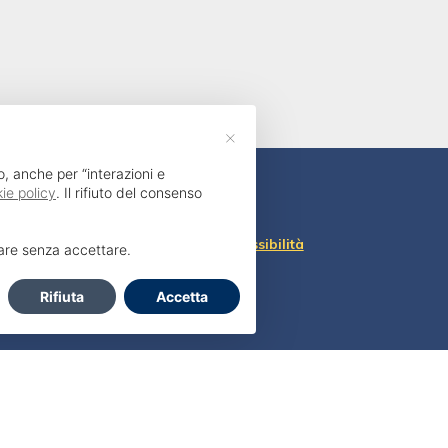
×
o, anche per “interazioni e
ie policy
. Il rifiuto del consenso
Dichiarazione di accessibilità
uare senza accettare.
Rifiuta
Accetta
Privacy e cookie policy