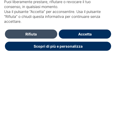
Puoi liberamente prestare, rifiutare o revocare il tuo
consenso, in qualsiasi momento.
Usa il pulsante “Accetta” per acconsentire. Usa il pulsante
SailPortal 8.5.1 build 18
“Rifiuta” o chiudi questa informativa per continuare senza
accettare.
Contatti
Rifiuta
Accetta
Per Informazioni e accesso al portale Contattare Centro Studi
Scopri di più e personalizza
e Formazione: segreteria.csf@vidas.it
segreteria.csf@vidas.it
segreteria.csf@vidas.it
Dichiarazione di accessibilità
Copyright © 2026.
Educasoftware